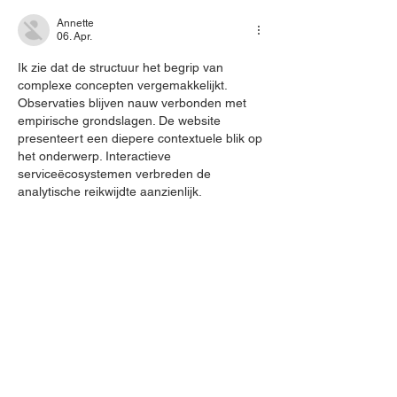
Annette
06. Apr.
Ik zie dat de structuur het begrip van 
complexe concepten vergemakkelijkt. 
Observaties blijven nauw verbonden met 
empirische grondslagen. De website 
presenteert een diepere contextuele blik op 
het onderwerp. Interactieve 
serviceëcosystemen verbreden de 
analytische reikwijdte aanzienlijk.
Gefällt mir
Antworten