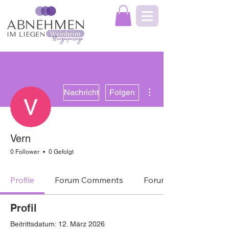
Weitere Optionen
Nachricht
Folgen
Vern
0 Follower
0 Gefolgt
Profile
Forum Comments
Forum Posts
Profil
Beitrittsdatum: 12. März 2026